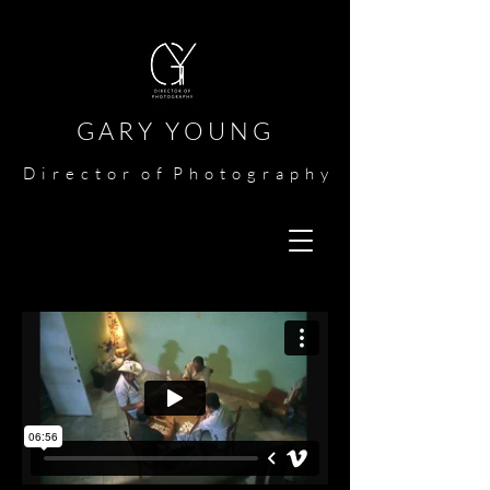
G A R Y Y O U N G​​​
​
D i r e c t o r o f P h o t o g r a p h y​