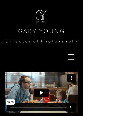
G A R Y Y O U N G​​​
​
D i r e c t o r o f P h o t o g r a p h y​