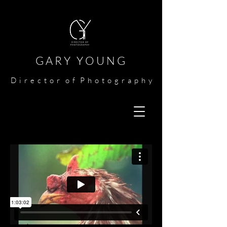
G A R Y Y O U N G​​​
​
D i r e c t o r o f P h o t o g r a p h y​