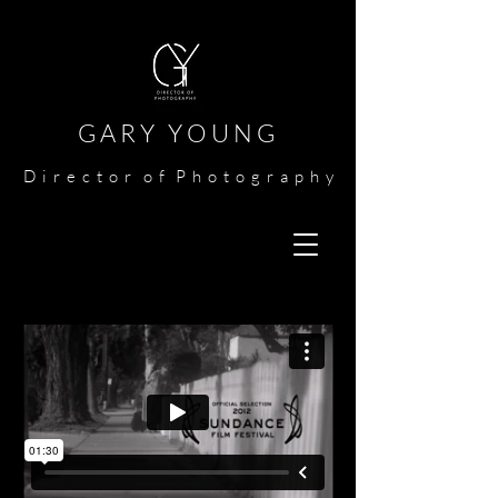
G A R Y Y O U N G​​​
​
D i r e c t o r o f P h o t o g r a p h y​