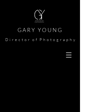
G A R Y Y O U N G​​​
​
D i r e c t o r o f P h o t o g r a p h y​