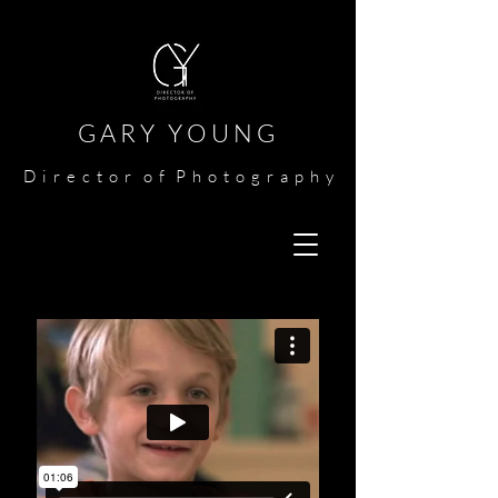
G A R Y Y O U N G​​​
​
D i r e c t o r o f P h o t o g r a p h y​